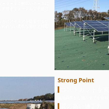
ガソーラーまで幅広いニーズに
工管理までトータルで手掛け
もとにアイデアを提案するな
囚われない柔軟な発想と対応
Strong Point
コストカットを実
現場調査から施工までを自社
質の高い施工力