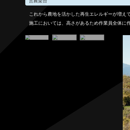
営農架台
これから農地を活かした再生エレルギーが増え
施工においては、高さがあるため作業員全体に