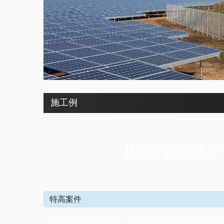
施工例
困難な現場を
特高案件
特別高圧案件では、安全はもちろん作業を